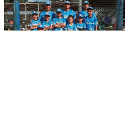
PREV
NEXT
龍岡小戰士
領隊：
林渝喬
總教練：
張富原
管理：
教練：
江季祐