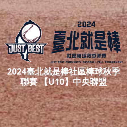
2024臺北就是棒社區棒球秋季
聯賽 【U10】中央聯盟