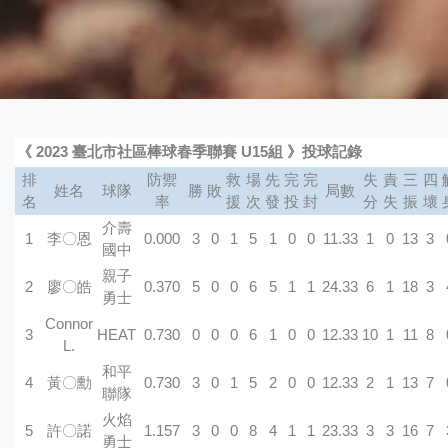
《 2023 臺北市社區棒球春季聯賽 U15組 》投球記錄
排
防禦
救
場
先
完
完
失
責
三
四
姓名
球隊
勝
敗
局數
名
率
援
次
發
投
封
分
失
振
壞
介壽
1
李〇恩
0.000
3
0
1
5
1
0
0
11.33
1
0
13
3
國中
親子
2
廖〇皓
0.370
5
0
0
6
5
1
1
24.33
6
1
18
3
勇士
Connor
3
HEAT
0.730
0
0
0
6
1
0
0
12.33
10
1
11
8
L.
和平
4
黃〇勳
0.730
3
0
1
5
2
0
0
12.33
2
1
13
7
聯隊
火焰
5
許〇諾
1.157
3
0
0
8
4
1
1
23.33
3
3
16
7
勇士