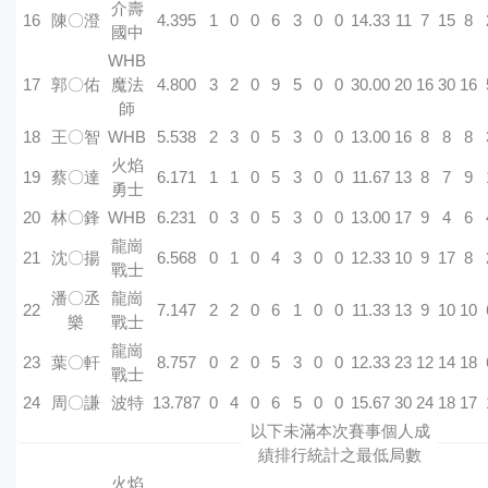
介壽
16
陳〇澄
4.395
1
0
0
6
3
0
0
14.33
11
7
15
8
國中
WHB
17
郭〇佑
魔法
4.800
3
2
0
9
5
0
0
30.00
20
16
30
16
師
18
王〇智
WHB
5.538
2
3
0
5
3
0
0
13.00
16
8
8
8
火焰
19
蔡〇達
6.171
1
1
0
5
3
0
0
11.67
13
8
7
9
勇士
20
林〇鋒
WHB
6.231
0
3
0
5
3
0
0
13.00
17
9
4
6
龍崗
21
沈〇揚
6.568
0
1
0
4
3
0
0
12.33
10
9
17
8
戰士
潘〇丞
龍崗
22
7.147
2
2
0
6
1
0
0
11.33
13
9
10
10
樂
戰士
龍崗
23
葉〇軒
8.757
0
2
0
5
3
0
0
12.33
23
12
14
18
戰士
24
周〇謙
波特
13.787
0
4
0
6
5
0
0
15.67
30
24
18
17
以下未滿本次賽事個人成
績排行統計之最低局數
火焰