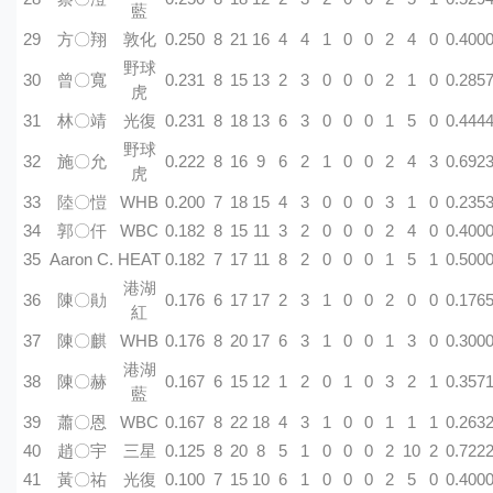
藍
29
方〇翔
敦化
0.250
8
21
16
4
4
1
0
0
2
4
0
0.400
野球
30
曾〇寬
0.231
8
15
13
2
3
0
0
0
2
1
0
0.285
虎
31
林〇靖
光復
0.231
8
18
13
6
3
0
0
0
1
5
0
0.444
野球
32
施〇允
0.222
8
16
9
6
2
1
0
0
2
4
3
0.692
虎
33
陸〇愷
WHB
0.200
7
18
15
4
3
0
0
0
3
1
0
0.235
34
郭〇仟
WBC
0.182
8
15
11
3
2
0
0
0
2
4
0
0.400
35
Aaron C.
HEAT
0.182
7
17
11
8
2
0
0
0
1
5
1
0.500
港湖
36
陳〇勛
0.176
6
17
17
2
3
1
0
0
2
0
0
0.176
紅
37
陳〇麒
WHB
0.176
8
20
17
6
3
1
0
0
1
3
0
0.300
港湖
38
陳〇赫
0.167
6
15
12
1
2
0
1
0
3
2
1
0.357
藍
39
蕭〇恩
WBC
0.167
8
22
18
4
3
1
0
0
1
1
1
0.263
40
趙〇宇
三星
0.125
8
20
8
5
1
0
0
0
2
10
2
0.722
41
黃〇祐
光復
0.100
7
15
10
6
1
0
0
0
2
5
0
0.400