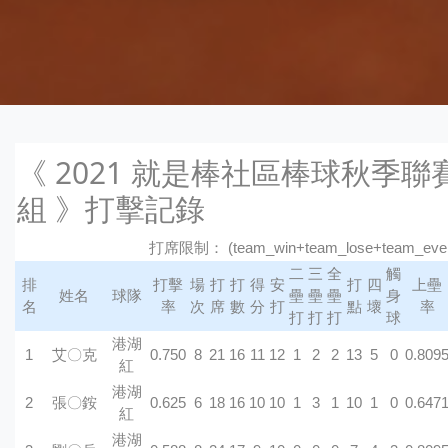
《 2021 就是棒社區棒球秋季聯賽
組 》打擊記錄
打席限制： (team_win+team_lose+team_even
二
三
全
觸
排
打擊
場
打
打
得
安
打
四
上壘
姓名
球隊
壘
壘
壘
身
名
率
次
席
數
分
打
點
壞
率
打
打
打
球
港湖
1
艾〇克
0.750
8
21
16
11
12
1
2
2
13
5
0
0.809
紅
港湖
2
張〇銨
0.625
6
18
16
10
10
1
3
1
10
1
0
0.647
紅
港湖