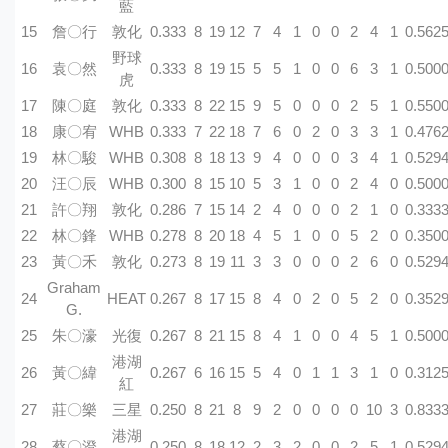
藍
15
詹〇行
敦化
0.333
8
19
12
7
4
1
0
0
2
4
1
0.562
野球
16
袁〇然
0.333
8
19
15
5
5
1
0
0
6
3
1
0.500
虎
17
陳〇庭
敦化
0.333
8
22
15
9
5
0
0
0
2
5
1
0.550
18
康〇宥
WHB
0.333
7
22
18
7
6
0
2
0
3
3
1
0.476
19
林〇駿
WHB
0.308
8
18
13
9
4
0
0
0
3
4
1
0.529
20
汪〇辰
WHB
0.300
8
15
10
5
3
1
0
0
2
4
0
0.500
21
許〇翔
敦化
0.286
7
15
14
2
4
0
0
0
2
1
0
0.333
22
林〇鋒
WHB
0.278
8
20
18
4
5
1
0
0
5
2
0
0.350
23
黃〇禾
敦化
0.273
8
19
11
3
3
0
0
0
2
6
0
0.529
Graham
24
HEAT
0.267
8
17
15
8
4
0
2
0
5
2
0
0.352
G.
25
朱〇濠
光復
0.267
8
21
15
8
4
1
0
0
4
5
1
0.500
港湖
26
黃〇緯
0.267
6
16
15
5
4
0
1
1
3
1
0
0.312
紅
27
莊〇樂
三星
0.250
8
21
8
9
2
0
0
0
0
10
3
0.833
港湖
28
蔡〇澄
0.250
8
18
12
2
3
2
0
0
2
5
1
0.529