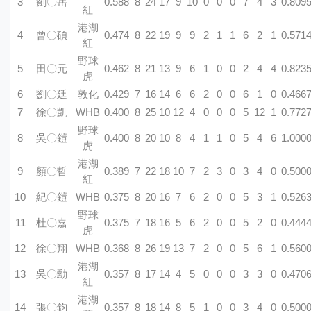
3
劉〇岳
0.588
8
24
17
9
10
0
0
0
7
4
3
0.809
紅
港湖
4
曾〇碩
0.474
8
22
19
9
9
2
1
1
6
2
1
0.571
紅
野球
5
田〇元
0.462
8
21
13
9
6
1
0
0
2
4
4
0.823
虎
6
劉〇廷
敦化
0.429
7
16
14
6
6
2
0
0
6
1
0
0.466
7
徐〇凱
WHB
0.400
8
25
10
12
4
0
0
0
5
12
1
0.772
野球
8
吳〇鎧
0.400
8
20
10
8
4
1
1
0
5
4
6
1.000
虎
港湖
9
顏〇哲
0.389
7
22
18
10
7
2
3
0
3
4
0
0.500
紅
10
紀〇鎧
WHB
0.375
8
20
16
7
6
2
0
0
5
3
1
0.526
野球
11
杜〇嘉
0.375
7
18
16
5
6
2
0
0
5
2
0
0.444
虎
12
徐〇翔
WHB
0.368
8
26
19
13
7
2
0
0
5
6
1
0.560
港湖
13
吳〇勳
0.357
8
17
14
4
5
0
0
0
3
3
0
0.470
紅
港湖
14
張〇鈞
0.357
8
18
14
8
5
1
0
0
3
4
0
0.500