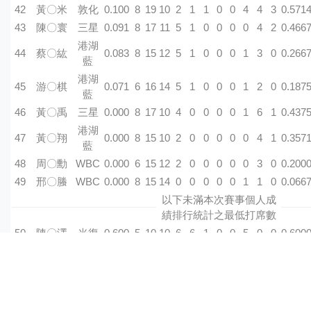
42
黃〇米
敦化
0.100
8
19
10
2
1
1
0
0
4
4
3
0.571
43
陳〇寰
三星
0.091
8
17
11
5
1
0
0
0
0
4
2
0.466
港湖
44
蔡〇紘
0.083
8
15
12
5
1
0
0
0
1
3
0
0.266
藍
港湖
45
游〇棋
0.071
6
16
14
5
1
0
0
0
1
2
0
0.187
藍
46
黃〇禹
三星
0.000
8
17
10
4
0
0
0
0
1
6
1
0.437
港湖
47
黃〇翔
0.000
8
15
10
2
0
0
0
0
0
4
1
0.357
藍
48
周〇勳
WBC
0.000
6
15
12
2
0
0
0
0
0
3
0
0.200
49
邢〇螣
WBC
0.000
8
15
14
0
0
0
0
0
1
1
0
0.066
以下未滿本次賽事個人成
績排行統計之最低打席數
50
陳〇澤
光復
0.600
5
10
10
6
6
1
0
0
5
0
0
0.600
51
余〇晏
光復
0.500
3
6
6
2
3
0
0
0
5
0
0
0.500
52
Eddie B.
HEAT
0.400
6
11
10
0
4
0
0
0
1
1
0
0.454
53
王〇滕
光復
0.375
7
10
8
2
3
0
0
0
5
1
1
0.555
54
江〇震
敦化
0.333
4
4
3
2
1
0
0
0
0
1
0
0.500