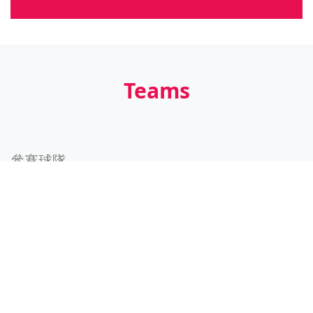
Teams
參賽球隊
隊名
球隊介紹
DreamYoung(蜂)
連結
DreamYoung(鯊)
連結
ENERGY能量
連結
WHB
連結
小隼鷹
連結
中港熊戰
連結
好棒河馬
連結