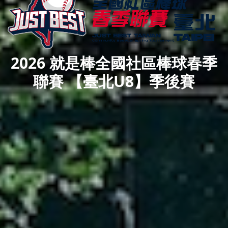
2026 就是棒全國社區棒球春季
聯賽 【臺北U8】季後賽