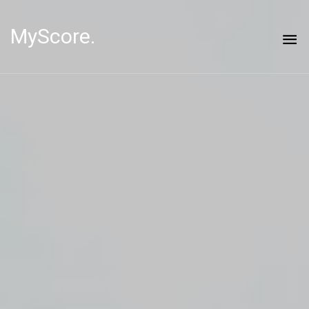
MyScore.