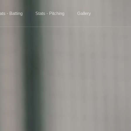
ats - Batting
Stats - Pitching
Gallery