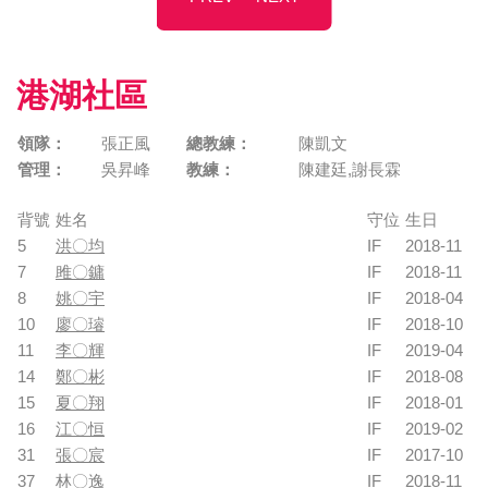
港湖社區
領隊：
張正風
總教練：
陳凱文
管理：
吳昇峰
教練：
陳建廷,謝長霖
背號
姓名
守位
生日
5
洪〇均
IF
2018-11
7
雎〇鏞
IF
2018-11
8
姚〇宇
IF
2018-04
10
廖〇璿
IF
2018-10
11
李〇輝
IF
2019-04
14
鄭〇彬
IF
2018-08
15
夏〇翔
IF
2018-01
16
江〇恒
IF
2019-02
31
張〇宸
IF
2017-10
37
林〇逸
IF
2018-11