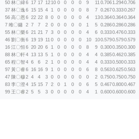
50 林〇緯
6
17
17
12
10
0
0
0
0
9
11
0.706
1.294
0.706
37 林〇逸
6
15
15
4
1
0
0
0
0
8
7
0.267
0.333
0.267
56 高〇恩
6
22
22
8
0
0
0
0
0
4
13
0.364
0.364
0.364
7 雎〇鏞
2
7
7
2
0
0
0
0
0
1
5
0.286
0.286
0.286
55 林〇樂
6
21
21
7
3
0
0
0
0
4
6
0.333
0.476
0.333
46 劉〇衡
6
19
19
11
0
0
0
0
0
10
10
0.579
0.579
0.579
16 江〇恒
6
20
20
6
1
0
0
0
0
8
9
0.300
0.350
0.300
88 林〇軒
4
13
13
5
1
0
0
0
0
4
4
0.385
0.462
0.385
65 程〇智
4
6
6
2
1
0
0
0
0
4
4
0.333
0.500
0.333
97 黃〇睿
6
16
16
9
1
0
0
0
0
6
8
0.563
0.625
0.563
47 陳〇穆
2
4
4
3
0
0
0
0
0
0
2
0.750
0.750
0.750
83 李〇澄
4
15
15
7
2
0
1
0
0
6
5
0.467
0.800
0.467
99 王〇睿
2
5
5
3
0
0
0
0
0
4
1
0.600
0.600
0.600
球隊投手表現