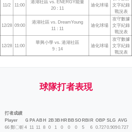
港湖社區 vs. ENERGY能量
11/2
11:00
迪化球場
文字紀錄
20 : 11
戰況表
攻守數據
港湖社區 vs. DreamYoung
12/28
09:00
迪化球場
文字紀錄
11 : 11
戰況表
攻守數據
華興小學 vs. 港湖社區
12/28
11:00
迪化球場
文字紀錄
9 : 14
戰況表
球隊打者表現
打者成績
Player
Ｇ
PA
AB
H
2B
3B
HR
BB
SO
RBI
R
OBP
SLG
AVG
66 鄭〇昕
4
11
11
8
0
1
0
0
0
5
6
0.727
0.909
0.727