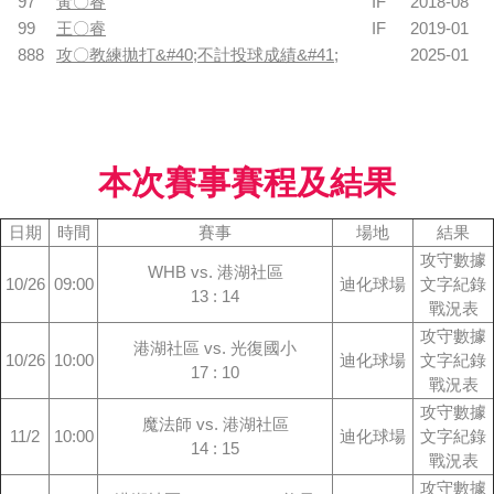
97
黃〇睿
IF
2018-08
99
王〇睿
IF
2019-01
888
攻〇教練拋打&#40;不計投球成績&#41;
2025-01
本次賽事賽程及結果
日期
時間
賽事
場地
結果
攻守數據
WHB vs. 港湖社區
10/26
09:00
迪化球場
文字紀錄
13 : 14
戰況表
攻守數據
港湖社區 vs. 光復國小
10/26
10:00
迪化球場
文字紀錄
17 : 10
戰況表
攻守數據
魔法師 vs. 港湖社區
11/2
10:00
迪化球場
文字紀錄
14 : 15
戰況表
攻守數據