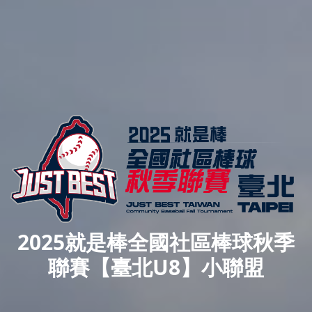
2025就是棒全國社區棒球秋季
聯賽【臺北U8】小聯盟