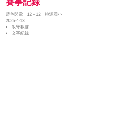
賽事記錄
藍色閃電 12－12 桃源國小
2025-4-13
攻守數據
文字紀錄
戰況表
1
2
3
4
5
6
7
R
H
E
藍色閃電
2
0
1
0
5
4
12
16
9
桃源國小
2
3
1
0
6
0
12
14
4
勝利投手：無 敗戰投手：無 救援成功：無 全壘打：無
藍色閃電
桃源國小
棒次
球員
守備位置
棒次
球員
守備位置
1
邱〇榮
三
1
林〇希
游
2
吳〇樂
游
2
蔡〇宸
投
3
王〇
二
3
林〇墨
三
4
林〇宇
捕
4
劉〇宥
一