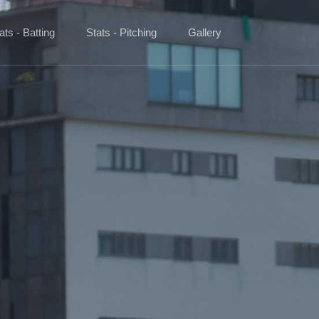
ats - Batting
Stats - Pitching
Gallery