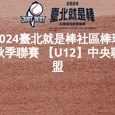
2024臺北就是棒社區棒
秋季聯賽 【U12】中央
盟