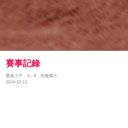
賽事記錄
鷹速小子 3－8 光復國小
2024-10-13
攻守數據
文字紀錄
戰況表
1
2
3
4
5
6
7
R
H
E
鷹速小子
2
1
0
3
4
1