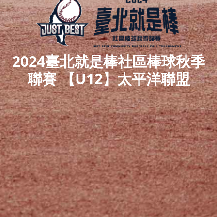
2024臺北就是棒社區棒球秋季
聯賽 【U12】太平洋聯盟