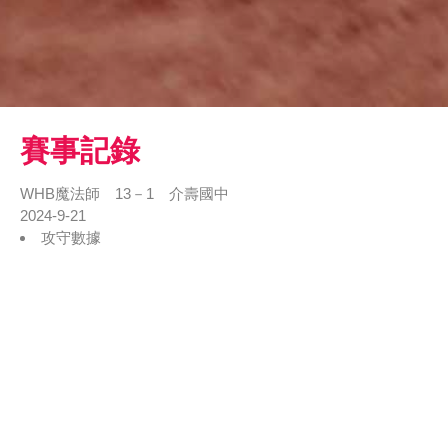
賽事記錄
WHB魔法師 13－1 介壽國中
2024-9-21
攻守數據
文字紀錄
戰況表
1
2
3
4
5
6
7
R
H
E
WHB魔法師
7
2
0
4
13
5
0
介壽國中
0
0
0
1
1
0
0
勝利投手：陳〇伯 敗戰投手：黃〇維 救援成功：無 全壘打：無