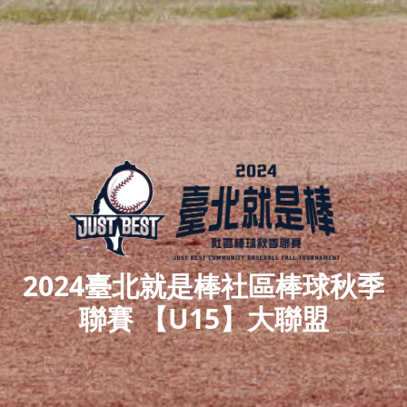
2024臺北就是棒社區棒球秋季
聯賽 【U15】大聯盟