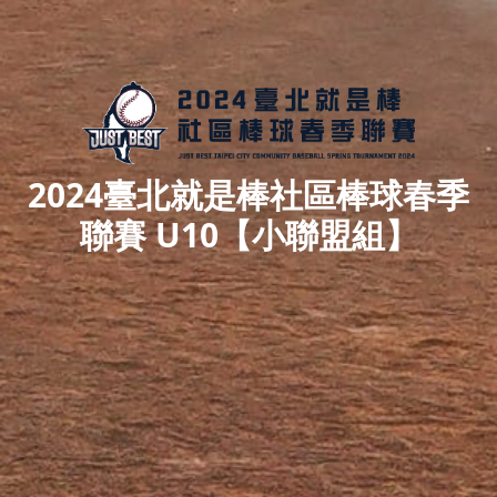
2024臺北就是棒社區棒球春季
聯賽 U10【小聯盟組】