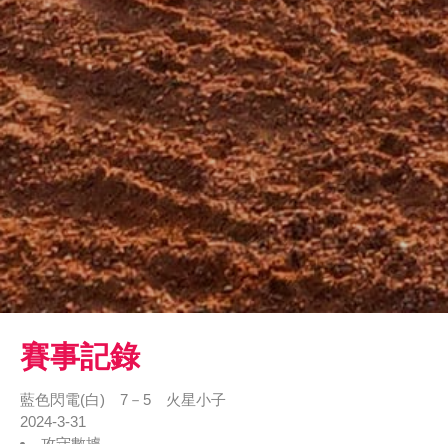
賽事記錄
藍色閃電(白) 7－5 火星小子
2024-3-31
攻守數據