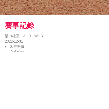
賽事記錄
活力社區 3－0 WHB
2022-12-31
攻守數據
文字紀錄
戰況表
1
2
3
4
5
6
7
R
H
E
活力社區
1
0
0
2
0
0
0
3
7
2
WHB
0
0
0
0
0
0
0
0
1
0
勝利投手：詹〇治 敗戰投手：郭〇佑 救援成功：簡〇恩 全壘
打：無
活力社區
WHB