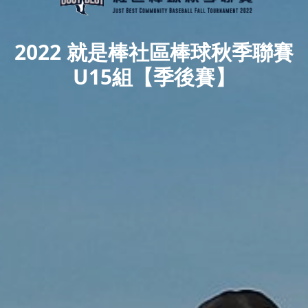
2022 就是棒社區棒球秋季聯賽
U15組【季後賽】