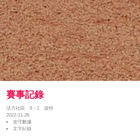
賽事記錄
活力社區 8－1 波特
2022-11-26
攻守數據
文字紀錄
戰況表