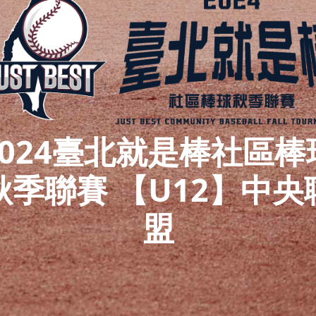
2024臺北就是棒社區棒
秋季聯賽 【U12】中央
盟