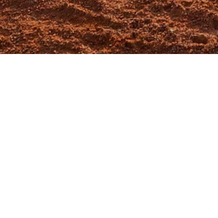
賽事統計
JA野球 8－4 忠義福克斯
2024-3-2
攻守數據
文字紀錄
戰況表
JA野球打者成績
Player
PA
AB
H
2B
3B
HR
BB
SO
RBI
R
OBP
SLG
AVG
3 曹〇楷
3
2
0
0
0
0
1
0
0
2
0.333
0.000
0.000