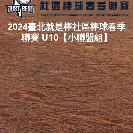
2024臺北就是棒社區棒球春季
聯賽 U10【小聯盟組】