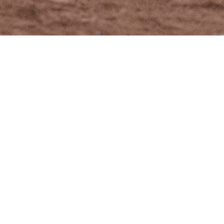
戰況表
東海河馬 3－4 種子棒球學校
2024-11-24
攻守數據
文字紀錄
戰況表
打
安
打
東海河馬
1
2
3
4
5
6
7
8
9
數
打
點
投
三
投
陳〇森
3
0
0
滾
滾
飛
三
一
一
林〇倫
3
0
0