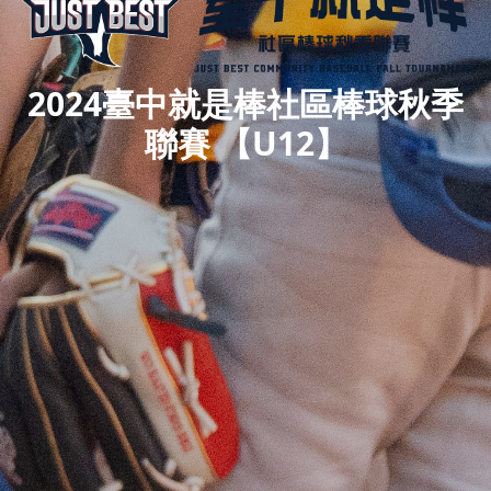
2024臺中就是棒社區棒球秋季
聯賽 【U12】