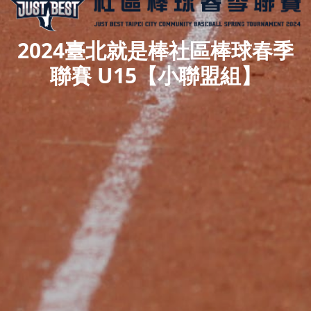
2024臺北就是棒社區棒球春季
聯賽 U15【小聯盟組】