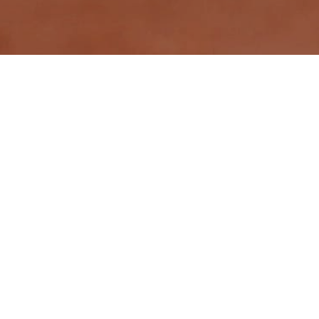
戰況表
野牛男孩 2－2 光芒社區
2024-5-25
攻守數據
文字紀錄
戰況表
打
安
打
野牛男孩
1
2
3
4
5
6
7
8
9
數
打
點
四
失
失
吳〇宇
2
0
0
壞
誤
誤
三
四
中