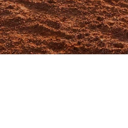
戰況表
光芒社區 4－7 小小馬
2024-5-11
攻守數據
文字紀錄
戰況表