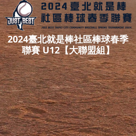
2024臺北就是棒社區棒球春季
聯賽 U12【大聯盟組】