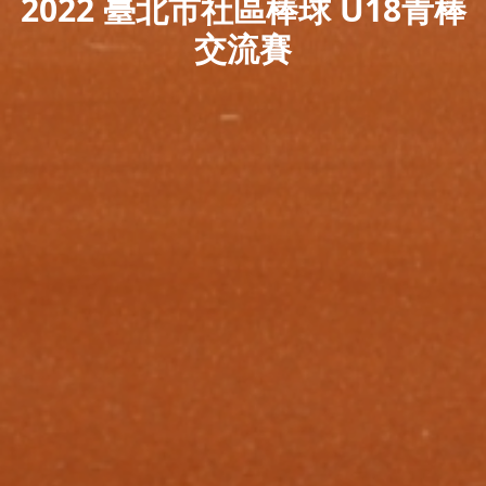
2022 臺北市社區棒球 U18青棒
交流賽